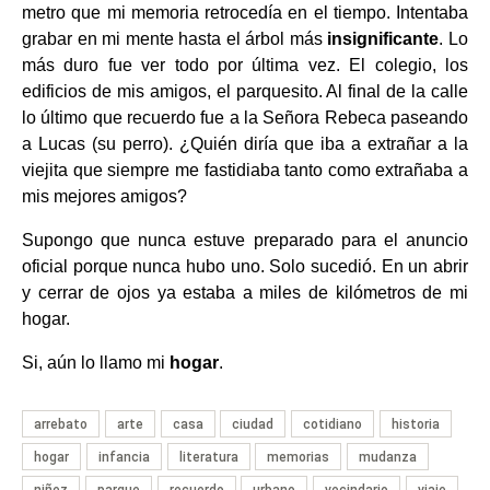
metro que mi memoria retrocedía en el tiempo. Intentaba
grabar en mi mente hasta el árbol más
insignificante
. Lo
más duro fue ver todo por última vez. El colegio, los
edificios de mis amigos, el parquesito. Al final de la calle
lo último que recuerdo fue a la Señora Rebeca paseando
a Lucas (su perro). ¿Quién diría que iba a extrañar a la
viejita que siempre me fastidiaba tanto como extrañaba a
mis mejores amigos?
Supongo que nunca estuve preparado para el anuncio
oficial porque nunca hubo uno. Solo sucedió. En un abrir
y cerrar de ojos ya estaba a miles de kilómetros de mi
hogar.
Si, aún lo
llamo mi
hogar
.
arrebato
arte
casa
ciudad
cotidiano
historia
hogar
infancia
literatura
memorias
mudanza
niñez
parque
recuerdo
urbano
vecindario
viaje