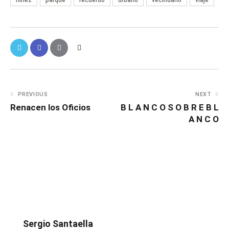
PREVIOUS
NEXT
Renacen los Oficios
B L A N C O S O B R E B L
A N C O
Sergio Santaella