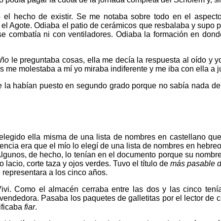
l hecho de existir. Se me notaba sobre todo en el aspecto 
l Agote. Odiaba el patio de cerámicos que resbalaba y supo p
o se combatía ni con ventiladores. Odiaba la formación en do
eño
le preguntaba cosas, ella me decía la respuesta al oído y yo 
os me molestaba a mí yo miraba indiferente y me iba con ella a j
e la habían puesto en segundo grado porque no sabía nada de
elegido ella misma de una lista de nombres en castellano que 
encia era que el mío lo elegí de una lista de nombres en hebr
Algunos, de hecho, lo tenían en el documento porque su nombre 
lacio, corte taza y ojos verdes. Tuvo el título de
más pasable d
 representara a los cinco años.
vi. Como el almacén cerraba entre las dos y las cinco teníam
vendedora. Pasaba los paquetes de galletitas por el lector de c
nificaba
fiar
.