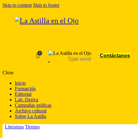
Skip to content
Skip to footer
0
Contáctanos
Close
Inicio
Formación
Editorial
Lab. Deriva
Campañas gráficas
Archivo cultural
Sobre La Astilla
Literatura
Tiempo