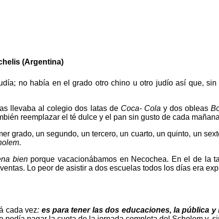
chelis (Argentina)
judía; no había en el grado otro chino u otro judío así que, si
ías llevaba al colegio dos latas de
Coca- Cola
y dos obleas
B
ambién reemplazar el té dulce y el pan sin gusto de cada mañana
imer grado, un segundo, un tercero, un cuarto, un quinto, un sext
holem
.
ena bien
porque vacacionábamos en Necochea. En el de la 
ntas. Lo peor de asistir a dos escuelas todos los días era expli
á cada vez
:
es para tener las dos educaciones, la pública y 
 podía pagar la cuota de la jornada completa del Scholem y, sin