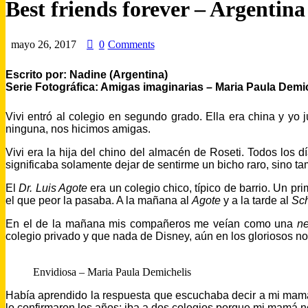
Best friends forever – Argentina
mayo 26, 2017
0
Comments
Escrito por: Nadine (Argentina)
Serie Fotográfica: Amigas imaginarias – Maria Paula Demi
Vivi entró al colegio en segundo grado. Ella era china y yo 
ninguna, nos hicimos amigas.
Vivi era la hija del chino del almacén de Roseti. Todos los d
significaba solamente dejar de sentirme un bicho raro, sino t
El
Dr. Luis Agote
era un colegio chico, típico de barrio. Un pr
el que peor la pasaba. A la mañana al
Agote
y a la tarde al
Sc
En el de la mañana mis compañeros me veían como una
n
colegio privado y que nada de Disney, aún en los gloriosos nove
Envidiosa – Maria Paula Demichelis
Había aprendido la respuesta que escuchaba decir a mi mam
lo confirmaron los años; iba a dos colegios porque mi mamá no