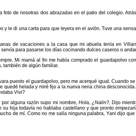
a foto de nosotras dos abrazadas en el patio del colegio. Atrá
s y le di una carta para que leyera en el avión. Tuve una sens
anas de vacaciones a la casa que mi abuela tenía en Villar
servía para pasarse los días cocinando dulces caseros o andan
empre. Mi mamá al fin me había comprado el guardapolvo con
, también de algún familiar.
evara puesto el guardapolvo, pero me acerqué igual. Cuando se di
 Me quedé helada y miré fijo a la nueva nena china desconocida.
staba Vivi?
e por alguna razón supo mi nombre,
Hola, ¿Nalin?
, Dijo mient
 su hija todavía no hablaba castellano y que pronto empezarí
mucho de mí. Como no me salía ninguna palabra, Yani dijo que 