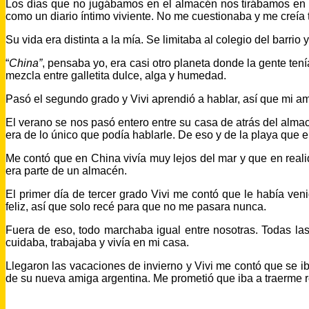
Los días que no jugábamos en el almacén nos tirábamos en el
como un diario íntimo viviente. No me cuestionaba y me creía 
Su vida era distinta a la mía. Se limitaba al colegio del barrio
“
China”
, pensaba yo, era casi otro planeta donde la gente tenía
mezcla entre galletita dulce, alga y humedad.
Pasó el segundo grado y Vivi aprendió a hablar, así que mi ami
El verano se nos pasó entero entre su casa de atrás del alm
era de lo único que podía hablarle. De eso y de la playa que e
Me contó que en China vivía muy lejos del mar y que en reali
era parte de un almacén.
El primer día de tercer grado Vivi me contó que le había ve
feliz, así que solo recé para que no me pasara nunca.
Fuera de eso, todo marchaba igual entre nosotras. Todas l
cuidaba, trabajaba y vivía en mi casa.
Llegaron las vacaciones de invierno y Vivi me contó que se i
de su nueva amiga argentina. Me prometió que iba a traerme re