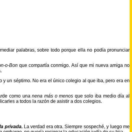
n mediar palabras, sobre todo porque ella no podía pronunciar
on-o-Bon
que compartía conmigo. Así que mi nueva amiga no
.
o y un séptimo. No era el único colegio al que iba, pero era en
tarde como una
nena más o menos
que solo iba medio día al
carles a todos la razón de asistir a dos colegios.
la privada.
La verdad era otra. Siempre sospeché, y luego me
 embargo, no quería resignar la educación judía de su hija.