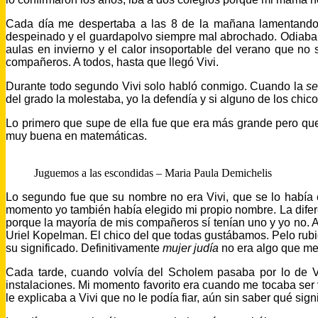
Cada día me despertaba a las 8 de la mañana lamentando e
despeinado y el guardapolvo siempre mal abrochado. Odiaba e
aulas en invierno y el calor insoportable del verano que n
compañeros. A todos, hasta que llegó Vivi.
Durante todo segundo Vivi solo habló conmigo. Cuando la
s
del grado la molestaba, yo la defendía y si alguno de los chic
Lo primero que supe de ella fue que era más grande pero qu
muy buena en matemáticas.
Juguemos a las escondidas – Maria Paula Demichelis
Lo segundo fue que su nombre no era Vivi, que se lo había 
momento yo también había elegido mi propio nombre. La difer
porque la mayoría de mis compañeros sí tenían uno y yo no. 
Uriel Kopelman. El chico del que todas gustábamos. Pelo rubio 
su significado. Definitivamente
mujer judía
no era algo que me
Cada tarde, cuando volvía del Scholem pasaba por lo de Vi
instalaciones. Mi momento favorito era cuando me tocaba ser 
le explicaba a Vivi que no le podía fiar, aún sin saber qué sig