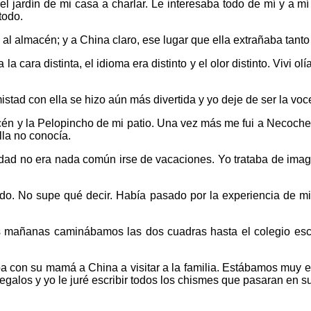
 jardín de mi casa a charlar. Le interesaba todo de mí y a m
todo.
 y al almacén; y a China claro, ese lugar que ella extrañaba tant
 la cara distinta, el idioma era distinto y el olor distinto. Vivi
stad con ella se hizo aún más divertida y yo deje de ser la voce
acén y la Pelopincho de mi patio. Una vez más me fui a Necoche
lla no conocía.
dad no era nada común irse de vacaciones. Yo trataba de imagi
nido. No supe qué decir. Había pasado por la experiencia de mi
as mañanas caminábamos las dos cuadras hasta el colegio esco
ba con su mamá a China a visitar a la familia. Estábamos muy 
galos y yo le juré escribir todos los chismes que pasaran en su