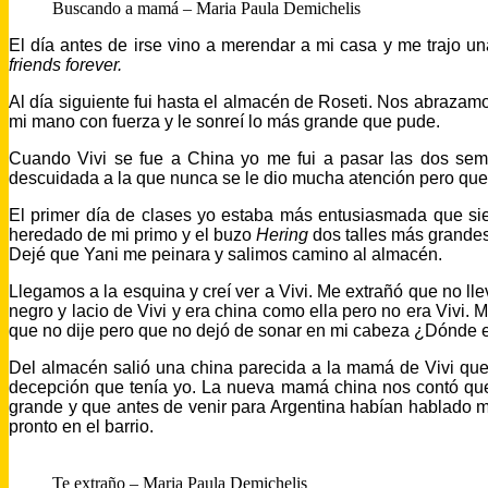
Buscando a mamá – Maria Paula Demichelis
El día antes de irse vino a merendar a mi casa y me trajo un
friends forever.
Al día siguiente fui hasta el almacén de Roseti. Nos abrazamo
mi mano con fuerza y le sonreí lo más grande que pude.
Cuando Vivi se fue a China yo me fui a pasar las dos sem
descuidada a la que nunca se le dio mucha atención pero que 
El primer día de clases yo estaba más entusiasmada que si
heredado de mi primo y el buzo
Hering
dos talles más grandes
Dejé que Yani me peinara y salimos camino al almacén.
Llegamos a la esquina y creí ver a Vivi. Me extrañó que no ll
negro y lacio de Vivi y era china como ella pero no era Vivi.
que no dije pero que no dejó de sonar en mi cabeza ¿Dónde e
Del almacén salió una china parecida a la mamá de Vivi qu
decepción que tenía yo. La nueva mamá china nos contó que
grande y que antes de venir para Argentina habían hablado 
pronto en el barrio.
Te extraño – Maria Paula Demichelis