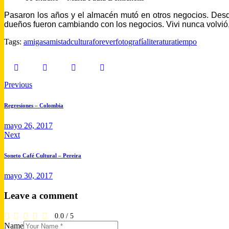
Pasaron los años y el almacén mutó en otros negocios. Desd
dueños fueron cambiando con los negocios. Vivi nunca volvió
Tags:
amigas
amistad
cultura
forever
fotografía
literatura
tiempo
Navegación
Previous
de
Regresiones – Colombia
entradas
mayo 26, 2017
Next
Soneto Café Cultural – Pereira
mayo 30, 2017
Leave a comment
0.0
/
5
Name