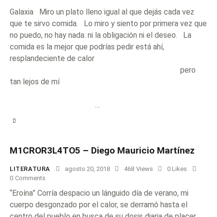
Galaxia Miro un plato lleno igual al que dejás cada vez
que te sirvo comida. Lo miro y siento por primera vez que
no puedo, no hay nada: ni la obligación ni el deseo. La
comida es la mejor que podrías pedir está ahí,
resplandeciente de calor
pero
tan lejos de mí
…
M1CROR3L4TO5 – Diego Mauricio Martínez
LITERATURA
agosto 20, 2018
468
Views
0
Likes
0
Comments
“Eroína” Corría despacio un lánguido día de verano, mi
cuerpo desgonzado por el calor, se derramó hasta el
centro del pueblo en busca de su dosis diaria de placer.