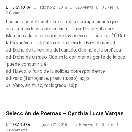
LITERATURA
agosto 21, 2018
626
Views
0
Likes
0
Comments
Los nervios del hombre con todas las impresiones que
había recibido durante su vida. Daniel Paul Schreber
Memorias de un enfermo de los nervios Vacío, a[1] Del
latín vacîvus. adj.Falto de contenido físico o mental.
adj.Dicho de la hembra del ganado: Que no está preñada.
adj.Dicho de un sitio: Que está con menos gente de la que
puede concurrir a él.
adj.Hueco, o falto de la solidez correspondiente.
adj.vano (‖ arrogante, presuntuoso). adj.p.
us. Vano, sin fruto, malogrado. adj.p.…
Selección de Poemas – Cynthia Lucía Vargas
LITERATURA
agosto 21, 2018
703
Views
0
Likes
0
Comments