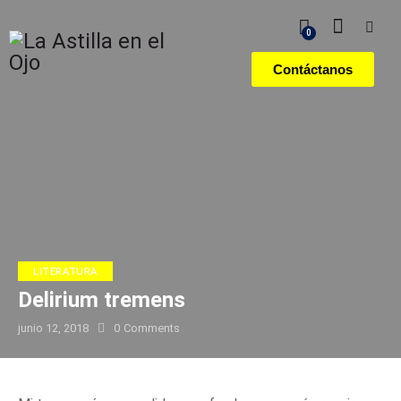
0
Contáctanos
LITERATURA
Delirium tremens
junio 12, 2018
0
Comments