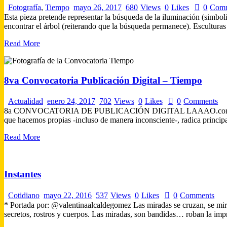
Fotografía
,
Tiempo
mayo 26, 2017
680
Views
0
Likes
0
Com
Esta pieza pretende representar la búsqueda de la iluminación (simbol
encontrar el árbol (reiterando que la búsqueda permanece). Esculturas
Read More
8va Convocatoria Publicación Digital – Tiempo
Actualidad
enero 24, 2017
702
Views
0
Likes
0
Comments
8a CONVOCATORIA DE PUBLICACIÓN DIGITAL LAAAO.com Curaduría:
que hacemos propias -incluso de manera inconsciente-, radica principa
Read More
Instantes
Cotidiano
mayo 22, 2016
537
Views
0
Likes
0
Comments
* Portada por: @valentinaalcaldegomez Las miradas se cruzan, se mira
secretos, rostros y cuerpos. Las miradas, son bandidas… roban la imp