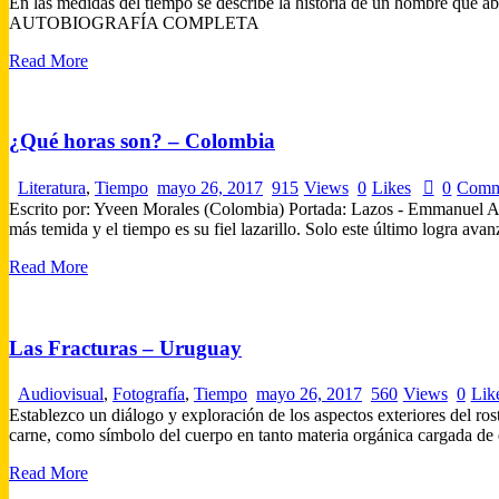
En las medidas del tiempo se describe la historia de un hombre que 
AUTOBIOGRAFÍA COMPLETA
Read More
¿Qué horas son? – Colombia
Literatura
,
Tiempo
mayo 26, 2017
915
Views
0
Likes
0
Comm
Escrito por: Yveen Morales (Colombia) Portada: Lazos - Emmanuel Alca
más temida y el tiempo es su fiel lazarillo. Solo este último logra
Read More
Las Fracturas – Uruguay
Audiovisual
,
Fotografía
,
Tiempo
mayo 26, 2017
560
Views
0
Lik
Establezco un diálogo y exploración de los aspectos exteriores del ros
carne, como símbolo del cuerpo en tanto materia orgánica cargada de
Read More