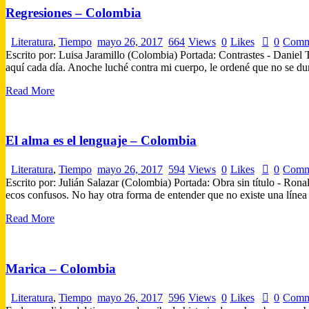
Regresiones – Colombia
Literatura
,
Tiempo
mayo 26, 2017
664
Views
0
Likes
0
Comm
Escrito por: Luisa Jaramillo (Colombia) Portada: Contrastes - Daniel
aquí cada día. Anoche luché contra mi cuerpo, le ordené que no se du
Read More
El alma es el lenguaje – Colombia
Literatura
,
Tiempo
mayo 26, 2017
594
Views
0
Likes
0
Comm
Escrito por: Julián Salazar (Colombia) Portada: Obra sin título -
ecos confusos. No hay otra forma de entender que no existe una líne
Read More
Marica – Colombia
Literatura
,
Tiempo
mayo 26, 2017
596
Views
0
Likes
0
Comm