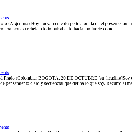
ents
 Toro (Argentina) Hoy nuevamente desperté atorada en el presente, aún 
rmiera pero su rebeldía lo impulsaba, lo hacía tan fuerte como a…
ents
 Ronald Prado (Colombia) BOGOTÁ, 20 DE OCTUBRE [su_heading]Soy el r
a de pensamiento claro y secuencial que defina lo que soy. Recurro al 
ents