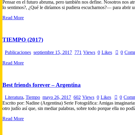
Pensar en el futuro abruma, pero también nos define. Nosotros nos at
lo sentimos?, ¿Qué le diríamos si pudiera escucharnos?— para abrir u
Read More
TIEMPO (2017)
Publicaciones
septiembre 15, 2017
771
Views
0
Likes
0
Comm
Read More
Best friends forever – Argentina
Literatura
,
Tiempo
mayo 26, 2017
602
Views
0
Likes
0
Comm
Escrito por: Nadine (Argentina) Serie Fotográfica: Amigas imaginarias
otro judío así que, sin mediar palabras, sobre todo porque ella no po
Read More