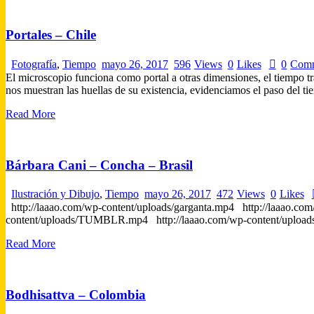
Portales – Chile
Fotografía
,
Tiempo
mayo 26, 2017
596
Views
0
Likes
0
Com
El microscopio funciona como portal a otras dimensiones, el tiempo tra
nos muestran las huellas de su existencia, evidenciamos el paso del 
Read More
Bárbara Cani – Concha – Brasil
Ilustración y Dibujo
,
Tiempo
mayo 26, 2017
472
Views
0
Likes
http://laaao.com/wp-content/uploads/garganta.mp4 http://laaao
content/uploads/TUMBLR.mp4 http://laaao.com/wp-content/u
Read More
Bodhisattva – Colombia