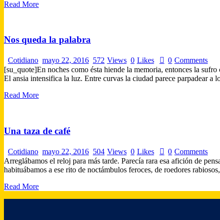
Read More
Nos queda la palabra
Cotidiano
mayo 22, 2016
572
Views
0
Likes
0
Comments
[su_quote]En noches como ésta hiende la memoria, entonces la sufro
El ansia intensifica la luz. Entre curvas la ciudad parece parpadear a 
Read More
Una taza de café
Cotidiano
mayo 22, 2016
504
Views
0
Likes
0
Comments
Arreglábamos el reloj para más tarde. Parecía rara esa afición de pensa
habituábamos a ese rito de noctámbulos feroces, de roedores rabioso
Read More