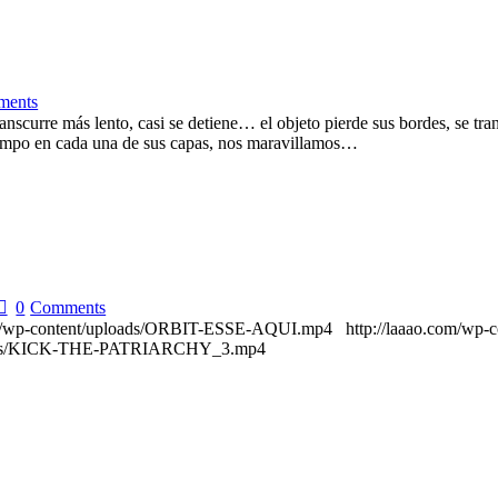
ments
nscurre más lento, casi se detiene… el objeto pierde sus bordes, se tra
tiempo en cada una de sus capas, nos maravillamos…
0
Comments
.com/wp-content/uploads/ORBIT-ESSE-AQUI.mp4 http://laaao.com/wp
ploads/KICK-THE-PATRIARCHY_3.mp4