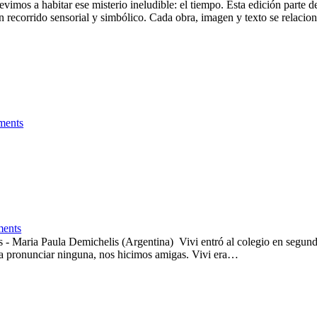
revimos a habitar ese misterio ineludible: el tiempo. Esta edición par
n recorrido sensorial y simbólico. Cada obra, imagen y texto se relaci
ents
ents
 - Maria Paula Demichelis (Argentina) Vivi entró al colegio en segundo
día pronunciar ninguna, nos hicimos amigas. Vivi era…