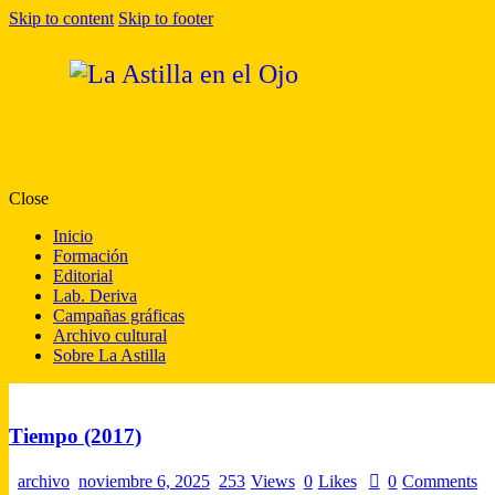
Skip to content
Skip to footer
Close
Inicio
Formación
Editorial
Lab. Deriva
Campañas gráficas
Archivo cultural
Sobre La Astilla
Tiempo (2017)
archivo
noviembre 6, 2025
253
Views
0
Likes
0
Comments