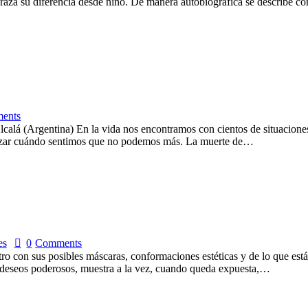
abraza su diferencia desde niño. De manera autobiográfica se describ
ents
lá (Argentina) En la vida nos encontramos con cientos de situaciones 
 avanzar cuándo sentimos que no podemos más. La muerte de…
es
0
Comments
tro con sus posibles máscaras, conformaciones estéticas y de lo que est
 deseos poderosos, muestra a la vez, cuando queda expuesta,…