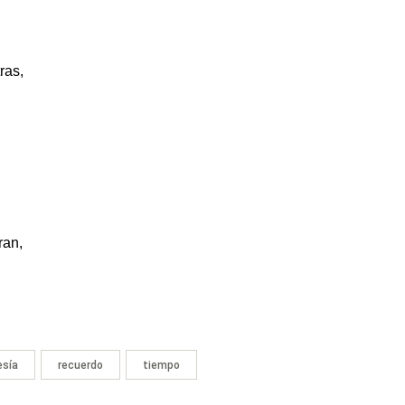
ras,
ran,
esía
recuerdo
tiempo