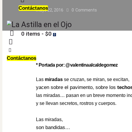
Contáctanos
mayo 22, 2016
0
Comments
0 items
-
$0
0
Contáctanos
* Portada por: @valentinaalcaldegomez
Las
miradas
se cruzan, se miran, se excitan,
yacen sobre el pavimento, sobre los
techo
las miradas… pasan en un breve momento inc
y se llevan secretos, rostros y cuerpos.
Las miradas,
son bandidas…