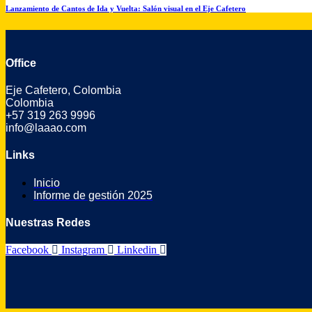
Lanzamiento de Cantos de Ida y Vuelta: Salón visual en el Eje Cafetero
Office
Eje Cafetero, Colombia
Colombia
+57 319 263 9996
info@laaao.com
Links
Inicio
Informe de gestión 2025
Nuestras Redes
Facebook
Instagram
Linkedin