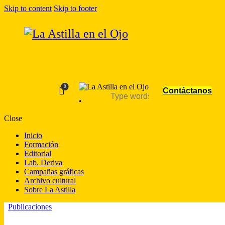
Skip to content
Skip to footer
0
Contáctanos
Close
Inicio
Formación
Editorial
Lab. Deriva
Campañas gráficas
Archivo cultural
Sobre La Astilla
Publicaciones