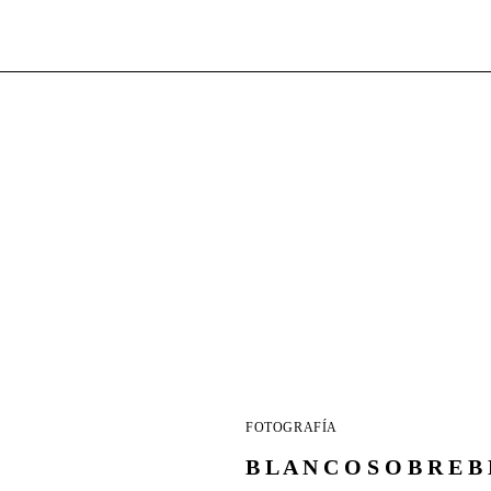
FOTOGRAFÍA
B L A N C O S O B R E B