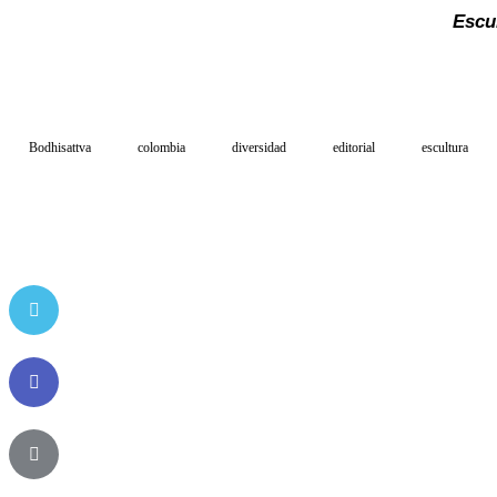
Escul
Bodhisattva
colombia
diversidad
editorial
escultura