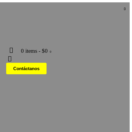
0 items
-
$0
0
Contáctanos