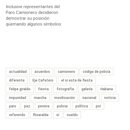
de la marcha
Inclusive representantes del
Paro Camionero decidieron
demostrar su posición
quemando algunos símbolos
que se crearon en el contexto
de la marcha
actualidad
acuerdos
camionero
código de policía
diferente
Eje Cafetero
el si esta de fiesta
felipe giraldo
Fiesta
fotografía
galería
Habana
impunidad
marcha
movilización
nacional
noticia
paro
paz
pereira
policia
política
por
referendo
Risaralda
sí
sueldo