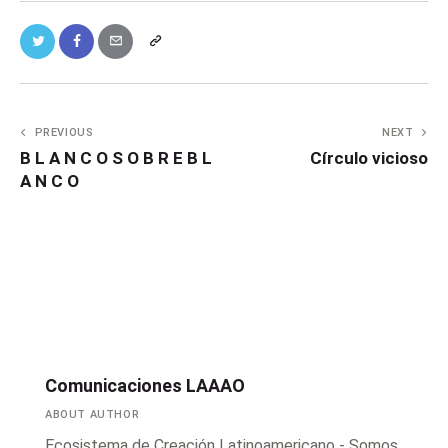
PREVIOUS
NEXT
B L A N C O S O B R E B L
Círculo vicioso
A N C O
Comunicaciones LAAAO
ABOUT AUTHOR
Ecosistema de Creación Latinoamericano - Somos