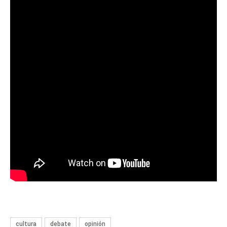
cultura
debate
opinión