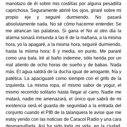
manotazo de él sobre mis costillas por alguna pesadilla
caprichosa. Seguramente abriré los ojos, giraré sobre mi
propio eje y seguiré durmiendo. No pasará
absolutamente nada. No sé cómo hacerme entender. Se
me atrancan las palabras. Si gana el No al otro día la
alarma sonará inmunda a las 6 de la mañana, a la misma
hora, yo la apagaré, a la misma hora, seguiré durmiendo,
hasta la misma hora: 6 y media, en punto. Me pararé
como una bala. Iré al baño indemne, sólo herida por un
mal aliento de ocho horas de sueño y de babas. Nada
más. El agua saldrá de la ducha igual de arrogante, fría y
patética. La apaciguaré como siempre con el grifo de la
izquierda. La misma ropa, el mismo sabor de yogur, el
mismo recorrido solitario hasta llegar al carro. Nadie me
matará, nadie me amenazará, el único que sabrá de mi
existencia será el guarda de seguridad a la entrada del
conjunto cuando el PIB de la talanquera le avise que me
estoy yendo con las noticias de Caracol Radio y una cara
desmaquillada. Así ha sido toda mi vida, en la ciudad.