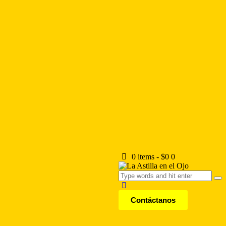
0 items
-
$0
0
Contáctanos