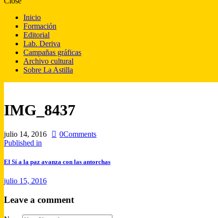
Close
Inicio
Formación
Editorial
Lab. Deriva
Campañas gráficas
Archivo cultural
Sobre La Astilla
IMG_8437
julio 14, 2016
0
Comments
Published in
El Sí a la paz avanza con las antorchas
julio 15, 2016
Leave a comment