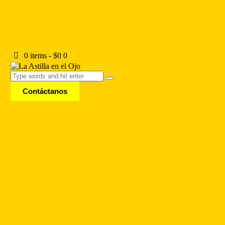
0 items
-
$0
0
Contáctanos