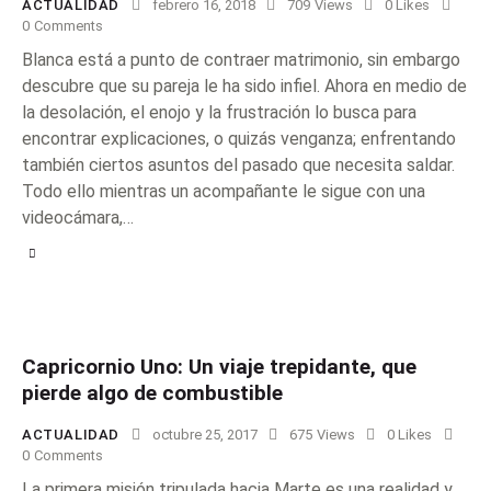
ACTUALIDAD
febrero 16, 2018
709
Views
0
Likes
0
Comments
Blanca está a punto de contraer matrimonio, sin embargo
descubre que su pareja le ha sido infiel. Ahora en medio de
la desolación, el enojo y la frustración lo busca para
encontrar explicaciones, o quizás venganza; enfrentando
también ciertos asuntos del pasado que necesita saldar.
Todo ello mientras un acompañante le sigue con una
videocámara,…
Capricornio Uno: Un viaje trepidante, que
pierde algo de combustible
ACTUALIDAD
octubre 25, 2017
675
Views
0
Likes
0
Comments
La primera misión tripulada hacia Marte es una realidad y