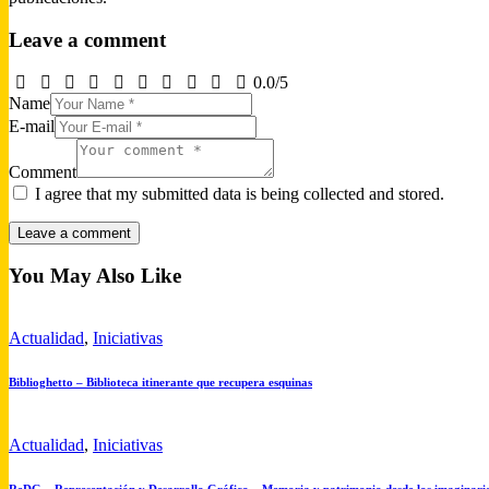
Leave a comment
0.0
/
5
Name
E-mail
Comment
I agree that my submitted data is being collected and stored.
You May Also Like
Actualidad
,
Iniciativas
Biblioghetto – Biblioteca itinerante que recupera esquinas
Actualidad
,
Iniciativas
ReDG – Representación y Desarrollo Gráfico – Memoria y patrimonio desde los imaginario