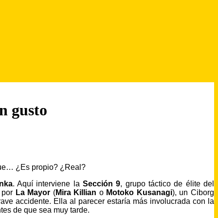
n gusto
que… ¿Es propio? ¿Real?
nka
. Aquí interviene la
Sección 9
, grupo táctico de élite del
o por
La Mayor
(
Mira Killian
o
Motoko Kusanagi
), un Ciborg
ve accidente. Ella al parecer estaría más involucrada con la
ntes de que sea muy tarde.