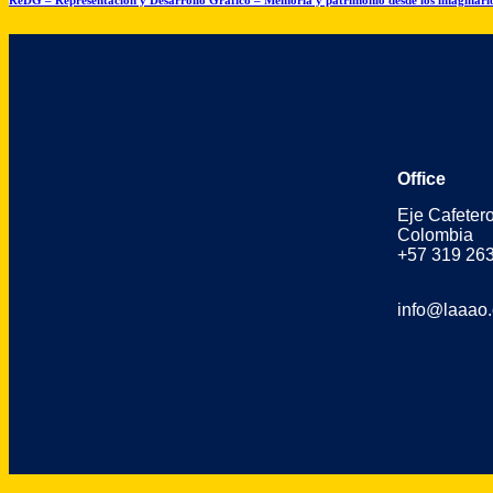
Office
Eje Cafeter
Colombia
+57 319 26
info@laaao