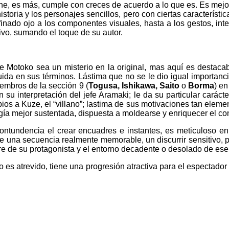
one, es más, cumple con creces de acuerdo a lo que es. Es mejo
storia y los personajes sencillos, pero con ciertas característi
efinado ojo a los componentes visuales, hasta a los gestos, i
tivo, sumando el toque de su autor.
 Motoko sea un misterio en la original, mas aquí es destacabl
a en sus términos. Lástima que no se le dio igual importanci
miembros de la sección 9 (
Togusa, Ishikawa, Saito
o
Borma
) en
 su interpretación del jefe Aramaki; le da su particular caráct
bios a Kuze, el “villano”; lastima de sus motivaciones tan elem
gía mejor sustentada, dispuesta a moldearse y enriquecer el co
contundencia el crear encuadres e instantes, es meticuloso e
e una secuencia realmente memorable, un discurrir sensitivo, p
mbre de su protagonista y el entorno decadente o desolado de e
 es atrevido, tiene una progresión atractiva para el espectador 