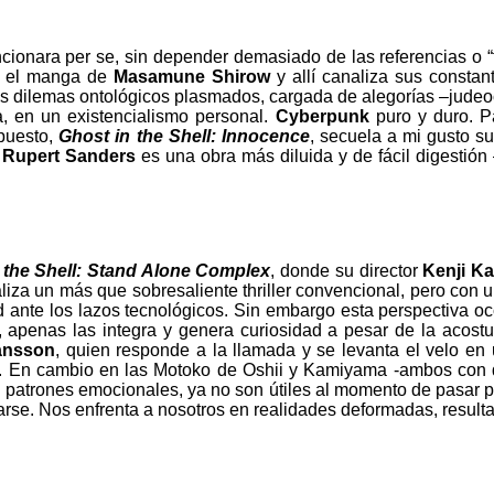
cionara per se, sin depender demasiado de las referencias o “
ma el manga de
Masamune Shirow
y allí canaliza sus constan
e los dilemas ontológicos plasmados, cargada de alegorías –jude
, en un existencialismo personal.
Cyberpunk
puro y duro. 
puesto,
Ghost in the Shell: Innocence
, secuela a mi gusto s
e
Rupert Sanders
es una obra más diluida y de fácil digestión
 the Shell: Stand Alone Complex
, donde su director
Kenji K
ealiza un más que sobresaliente thriller convencional, pero con
 ante los lazos tecnológicos. Sin embargo esta perspectiva occi
, apenas las integra y genera curiosidad a pesar de la acostu
hansson
, quien responde a la llamada y se levanta el velo en
e. En cambio en las Motoko de Oshii y Kamiyama -ambos con d
 o patrones emocionales, ya no son útiles al momento de pasar 
arse. Nos enfrenta a nosotros en realidades deformadas, resulta