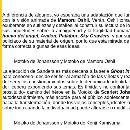
A diferencia de algunos, yo esperaba una adaptación que fun
con la visión animada de
Mamoru Oshii
. Verán, Oshii to
exuberante en sutilezas y detalles, al construir su lectura d
sus inquietudes sobre la ambigüedad y la fragilidad humana
huevo del angel
,
Avalon, Patlabor
,
Sky Crawlers
,
y por su
policiaco de su material de origen, por lo que esta mirada d
forma correcta algunas de esas ideas.
Motoko de Johansson y Motoko de Mamoru Oshii
La ejecución de Sanders es más cercana a la serie
Ghost in
para conocerlo- decide ser fiel al armazón de las viñetas y r
del ser y los cuestionamientos sobre lo denominado identidad
del iceberg exponiendo sus temas. Es tímida y no confronta
prostituido- camino del héroe en la Motoko de
Scarlett Jo
autodescubrimiento, más acorde para el público adolescent
hacia la transformación, donde los viejos conceptos, ideales
sobre todo cuando la individualidad puede alterarse o modific
Motoko de Johansson y Motoko de Kenji Kamiyama