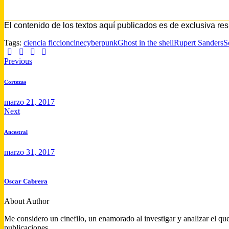
________________________________________________
El contenido de los textos aquí publicados es de exclusiva re
Tags:
ciencia ficcion
cine
cyberpunk
Ghost in the shell
Rupert Sanders
S
Previous
Cortezas
marzo 21, 2017
Next
Ancestral
marzo 31, 2017
Oscar Cabrera
About Author
Me considero un cinefilo, un enamorado al investigar y analizar el que
publicaciones.