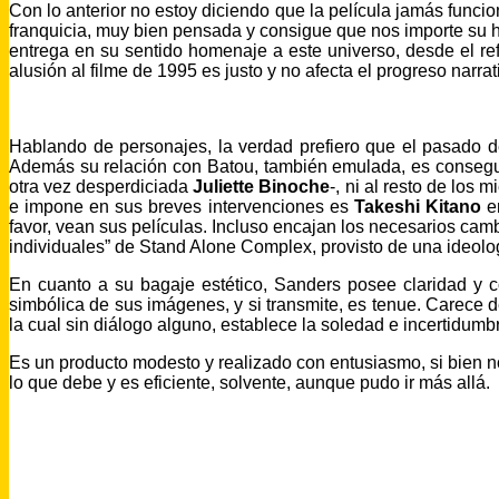
Con lo anterior no estoy diciendo que la película jamás funci
franquicia, muy bien pensada y consigue que nos importe su hi
entrega en su sentido homenaje a este universo, desde el r
alusión al filme de 1995 es justo y no afecta el progreso narra
Hablando de personajes, la verdad prefiero que el pasado de
Además su relación con Batou, también emulada, es conseguid
otra vez desperdiciada
Juliette Binoche
-, ni al resto de los 
e impone en sus breves intervenciones es
Takeshi Kitano
en
favor, vean sus películas. Incluso encajan los necesarios cam
individuales” de Stand Alone Complex, provisto de una ideolo
En cuanto a su bagaje estético, Sanders posee claridad y 
simbólica de sus imágenes, y si transmite, es tenue. Carece d
la cual sin diálogo alguno, establece la soledad e incertidu
Es un producto modesto y realizado con entusiasmo, si bien no
lo que debe y es eficiente, solvente, aunque pudo ir más allá.