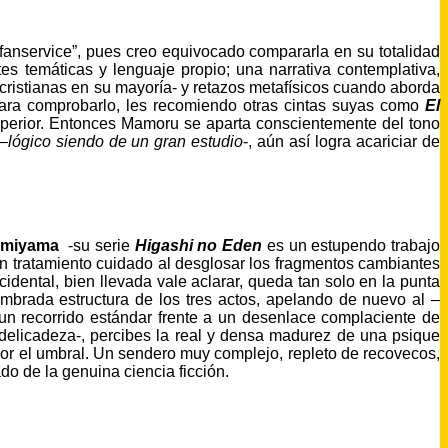
fanservice”, pues creo equivocado compararla en su totalidad
tes temáticas y lenguaje propio; una narrativa contemplativa,
ocristianas en su mayoría- y retazos metafísicos cuando aborda
Para comprobarlo, les recomiendo otras cintas suyas como
El
uperior. Entonces Mamoru se aparta conscientemente del tono
 –
lógico siendo de un gran estudio
-, aún así logra acariciar de
amiyama
-su serie
Higashi no Eden
es un estupendo trabajo
 un tratamiento cuidado al desglosar los fragmentos cambiantes
dental, bien llevada vale aclarar, queda tan solo en la punta
mbrada estructura de los tres actos, apelando de nuevo al –
 un recorrido estándar frente a un desenlace complaciente de
elicadeza-, percibes la real y densa madurez de una psique
por el umbral. Un sendero muy complejo, repleto de recovecos,
do de la genuina ciencia ficción.