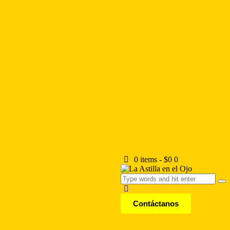
0 items
-
$0
0
Contáctanos