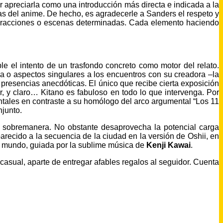
r apreciarla como una introducción más directa e indicada a la
cas del anime. De hecho, es agradecerle a Sanders el respeto y
nteracciones o escenas determinadas. Cada elemento haciendo
e el intento de un trasfondo concreto como motor del relato.
a o aspectos singulares a los encuentros con su creadora –la
 presencias anecdóticas. El único que recibe cierta exposición
er, y claro… Kitano es fabuloso en todo lo que intervenga. Por
entales en contraste a su homólogo del arco argumental “Los 11
njunto.
n sobremanera. No obstante desaprovecha la potencial carga
arecido a la secuencia de la ciudad en la versión de Oshii, en
se mundo, guiada por la sublime música de
Kenji Kawai
.
casual, aparte de entregar afables regalos al seguidor. Cuenta