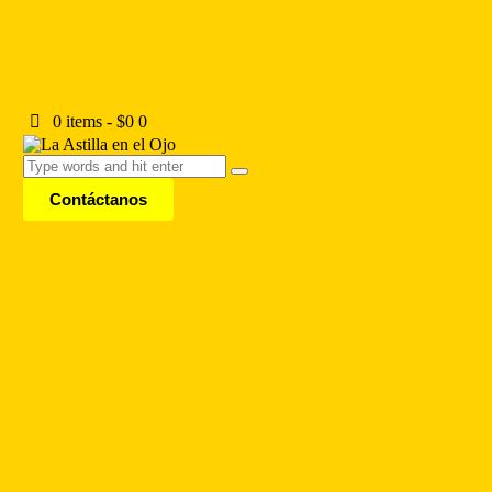
0 items
-
$0
0
Contáctanos