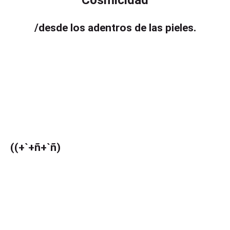
Cosmicidad
/desde los adentros de las pieles.
((+`+ñ+`ñ)