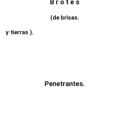
B r o t e s
(de brisas.
y tierras ).
Penetrantes.