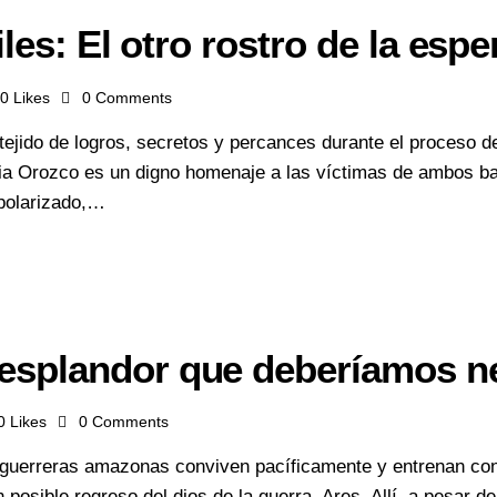
iles: El otro rostro de la esp
0
Likes
0
Comments
tejido de logros, secretos y percances durante el proceso d
talia Orozco es un digno homenaje a las víctimas de ambos b
 polarizado,…
splandor que deberíamos ne
0
Likes
0
Comments
las guerreras amazonas conviven pacíficamente y entrenan c
 posible regreso del dios de la guerra, Ares. Allí, a pesar d