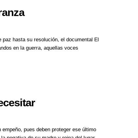
eranza
e paz hasta su resolución, el documental El
andos en la guerra, aquellas voces
cesitar
on empeño, pues deben proteger ese último
e la negativa de su madre y reina del lugar,