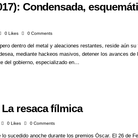
2017): Condensada, esquemát
0
Likes
0
Comments
pero dentro del metal y aleaciones restantes, reside aún s
desea, mediante hackeos masivos, detener los avances de 
ite del gobierno, especializado en…
La resaca fílmica
0
Likes
0
Comments
o sucedido anoche durante los premios Óscar. El 26 de Feb