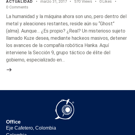
ACTUALIDAD
marzo 31, 2017
570
Views
0
Likes
0
Comments
La humanidad y la máquina ahora son uno, pero dentro del
metal y aleaciones restantes, reside aún su “Ghost”
(alma). Aunque… ¿Es propio? ¿Real? Un misterioso sujeto
llamado Kuze desea, mediante hackeos masivos, detener
los avances de la compañía robótica Hanka. Aquí
interviene la Sección 9, grupo táctico de élite del
gobierno, especializado en…
Office
Eje Cafetero, Colombia