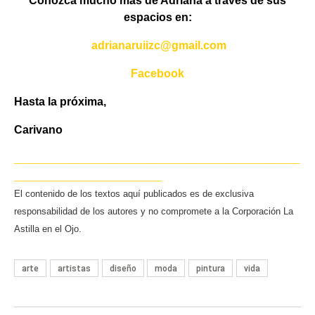
Conozca mucho más de Adriana a través de sus
espacios en:
a
drianaruiizc@gmail.com
Facebook
Hasta la próxima,
Carivano
__________________________________________________________
______________________________
El contenido de los textos aquí publicados es de exclusiva
responsabilidad de los autores y no compromete a la Corporación La
Astilla en el Ojo.
arte
artistas
diseño
moda
pintura
vida