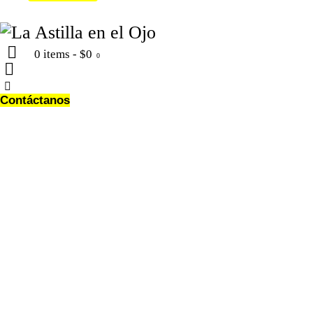
0 items
-
$0
0
Contáctanos