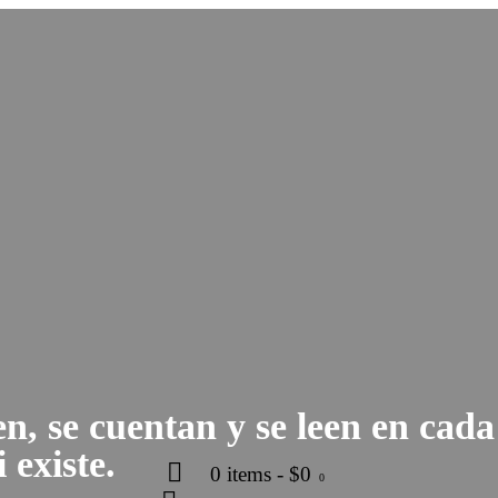
ben, se cuentan y se leen en ca
 existe.
0 items
-
$0
0