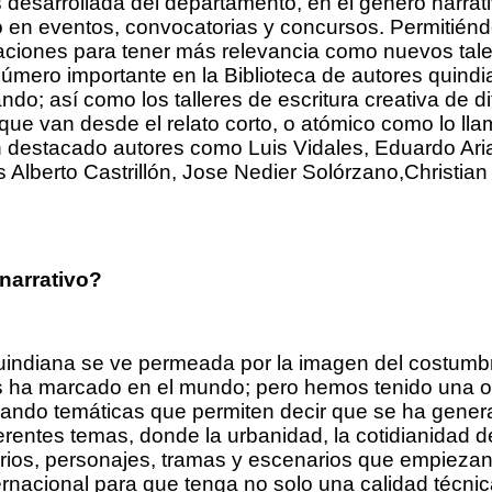
s desarrollada del departamento, en el género narra
to en eventos, convocatorias y concursos. Permitiénd
aciones para tener más relevancia como nuevos tale
n número importante en la Biblioteca de autores quin
do; así como los talleres de escritura creativa de d
ue van desde el relato corto, o atómico como lo lla
an destacado autores como Luis Vidales, Eduardo Ar
Alberto Castrillón, Jose Nedier Solórzano,Christia
narrativo?
indiana se ve permeada por la imagen del costumbri
os ha marcado en el mundo; pero hemos tenido una 
ruzando temáticas que permiten decir que se ha gener
rentes temas, donde la urbanidad, la cotidianidad
ios, personajes, tramas y escenarios que empiezan a
ernacional para que tenga no solo una calidad técnica, 