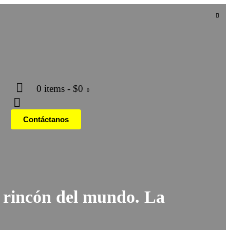
0 items
-
$0
0
Contáctanos
da rincón del mundo. La