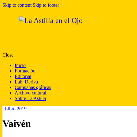
Skip to content
Skip to footer
Close
Inicio
Formación
Editorial
Lab. Deriva
Campañas gráficas
Archivo cultural
Sobre La Astilla
Libro 2019
Vaivén