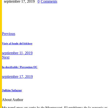
septiembre 17, 2019
0
Comments
Previous
Viaje al fondo del folclore
septiembre 11, 2019
Next
In-descifrable / Perception OC
septiembre 17, 2019
Julián Salazar
About Author
Me tomé muy en serio lo de Montessori. El problema de la esponja es q