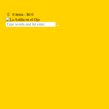
0 items
-
$0
0