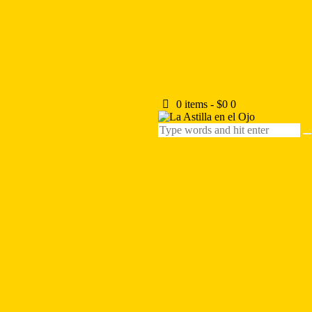
0 items
-
$0
0