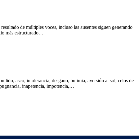
ultado de múltiples voces, incluso las ausentes siguen generando
edio más estructurado…
lpullido, asco, intolerancia, desgano, bulimia, aversión al sol, celos de
 repugnancia, inapetencia, impotencia,…