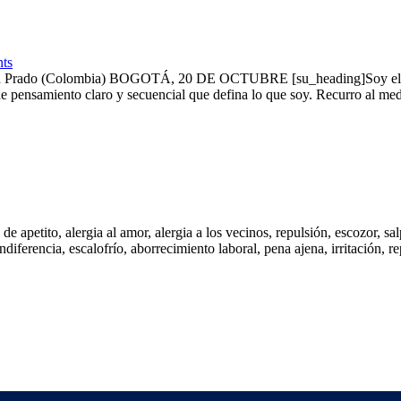
ts
onald Prado (Colombia) BOGOTÁ, 20 DE OCTUBRE [su_heading]Soy el res
de pensamiento claro y secuencial que defina lo que soy. Recurro al m
 de apetito, alergia al amor, alergia a los vecinos, repulsión, escozor, sa
indiferencia, escalofrío, aborrecimiento laboral, pena ajena, irritación,