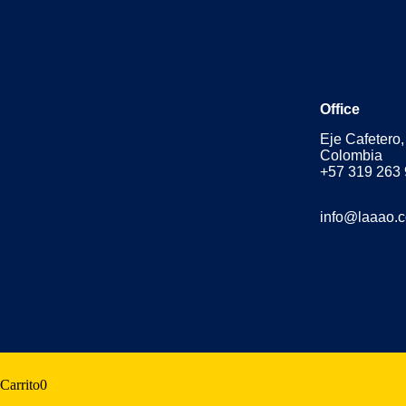
Office
Eje Cafetero
Colombia
+57 319 263
info@laaao.
Carrito
0