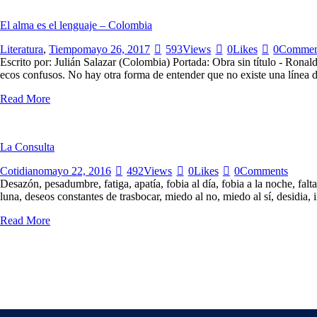
El alma es el lenguaje – Colombia
Literatura
,
Tiempo
mayo 26, 2017
593
Views
0
Likes
0
Commen
Escrito por: Julián Salazar (Colombia) Portada: Obra sin título - R
ecos confusos. No hay otra forma de entender que no existe una línea 
Read More
La Consulta
Cotidiano
mayo 22, 2016
492
Views
0
Likes
0
Comments
Desazón, pesadumbre, fatiga, apatía, fobia al día, fobia a la noche, falta
luna, deseos constantes de trasbocar, miedo al no, miedo al sí, desidia, 
Read More