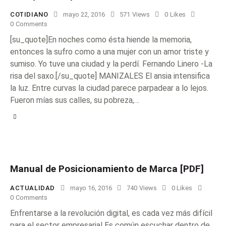
COTIDIANO
mayo 22, 2016
571
Views
0
Likes
0
Comments
[su_quote]En noches como ésta hiende la memoria,
entonces la sufro como a una mujer con un amor triste y
sumiso. Yo tuve una ciudad y la perdí. Fernando Linero -La
risa del saxo.[/su_quote] MANIZALES El ansia intensifica
la luz. Entre curvas la ciudad parece parpadear a lo lejos.
Fueron mías sus calles, su pobreza,…
Manual de Posicionamiento de Marca [PDF]
ACTUALIDAD
mayo 16, 2016
740
Views
0
Likes
0
Comments
Enfrentarse a la revolución digital, es cada vez más difícil
para el sector empresarial Es común escuchar dentro de