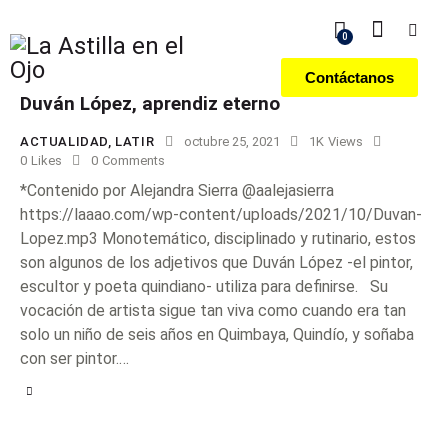
0
Contáctanos
Duván López, aprendiz eterno
ACTUALIDAD
,
LATIR
octubre 25, 2021
1K
Views
0
Likes
0
Comments
*Contenido por Alejandra Sierra @aalejasierra
https://laaao.com/wp-content/uploads/2021/10/Duvan-
Lopez.mp3 Monotemático, disciplinado y rutinario, estos
son algunos de los adjetivos que Duván López -el pintor,
escultor y poeta quindiano- utiliza para definirse. Su
vocación de artista sigue tan viva como cuando era tan
solo un niño de seis años en Quimbaya, Quindío, y soñaba
con ser pintor.…