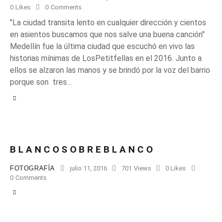
0
Likes
0
Comments
"La ciudad transita lento en cualquier dirección y cientos
en asientos buscamos que nos salve una buena canción"
Medellín fue la última ciudad que escuchó en vivo las
historias mínimas de LosPetitfellas en el 2016. Junto a
ellos se alzaron las manos y se brindó por la voz del barrio
porque son tres…
B L A N C O S O B R E B L A N C O
FOTOGRAFÍA
julio 11, 2016
701
Views
0
Likes
0
Comments