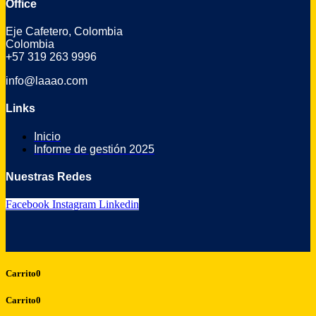
Office
Eje Cafetero, Colombia
Colombia
+57 319 263 9996
info@laaao.com
Links
Inicio
Informe de gestión 2025
Nuestras Redes
Facebook
Instagram
Linkedin
Carrito
0
Carrito
0