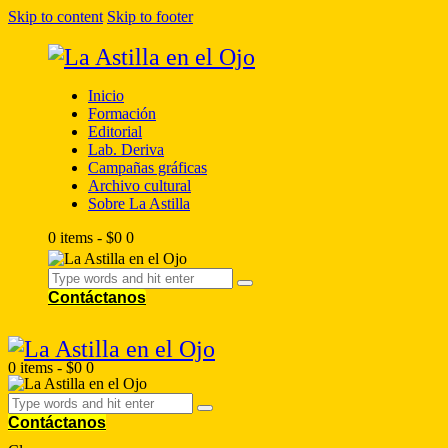
Skip to content
Skip to footer
Inicio
Formación
Editorial
Lab. Deriva
Campañas gráficas
Archivo cultural
Sobre La Astilla
0 items
-
$0
0
Contáctanos
0 items
-
$0
0
Contáctanos