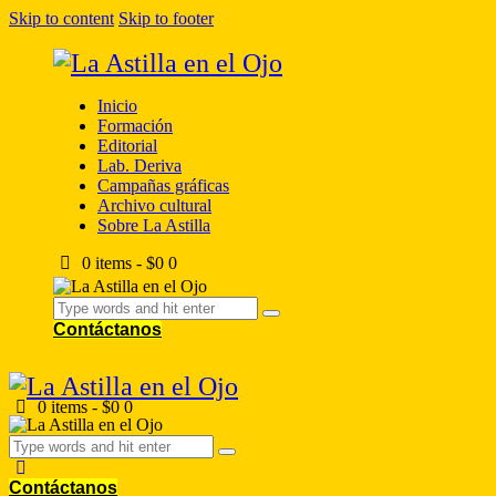
Skip to content
Skip to footer
Inicio
Formación
Editorial
Lab. Deriva
Campañas gráficas
Archivo cultural
Sobre La Astilla
0 items
-
$0
0
Contáctanos
0 items
-
$0
0
Contáctanos