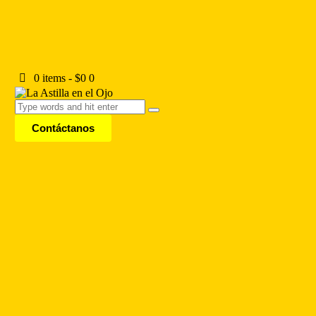
0 items
-
$0
0
Contáctanos