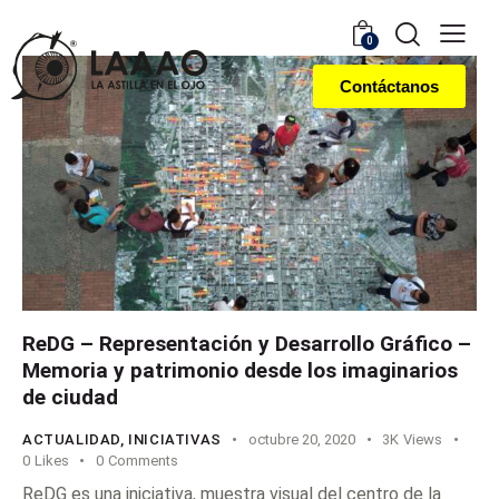
0
Contáctanos
ReDG – Representación y Desarrollo Gráfico –
Memoria y patrimonio desde los imaginarios
de ciudad
ACTUALIDAD
,
INICIATIVAS
octubre 20, 2020
3K
Views
0
Likes
0
Comments
ReDG es una iniciativa, muestra visual del centro de la