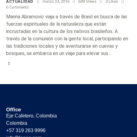
ACTUALIDAD
marzo 24, 2016
608
Views
0
Likes
0
Comments
Marina Abramovic viaja a través de Brasil en busca de las
fuerzas espirituales de la naturaleza que están
incrustadas en la cultura de los nativos brasileños. A
través de la comunión con la gente local, participando en
las tradiciones locales y de aventurarse en cuevas y
bosques, se embarca en un viaje para elevar sus…
Office
Eje Cafetero, Colombia
Colombia
+57 319 263 9996