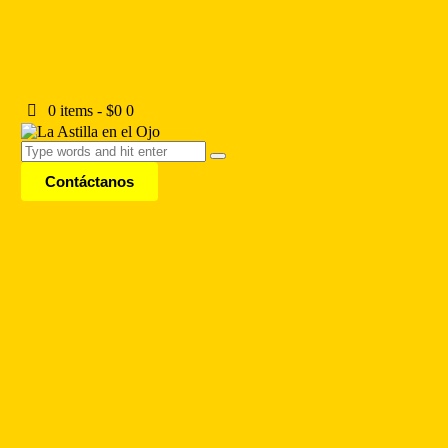
0 items
-
$0
0
Contáctanos