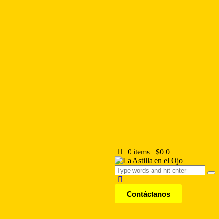
0 items
-
$0
0
Contáctanos