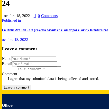
24
octubre 18, 2022
0
Comments
Navegación
Previous
Published in
post:
de
La Dicha Art Lab – Un proyecto basado en el amor por el arte y la naturaleza
entradas
octubre 18, 2022
Leave a comment
Name
E-mail
Comment
I agree that my submitted data is being collected and stored.
Office