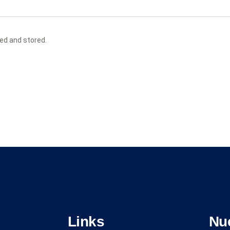
ted and stored.
Links
Nu