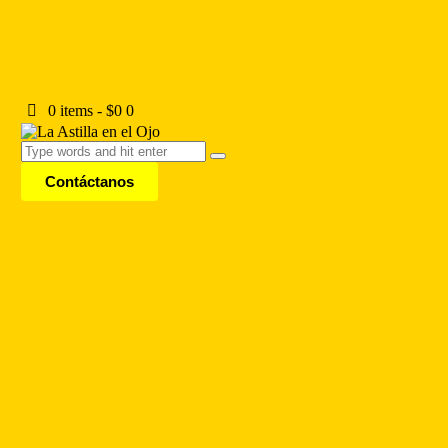
0 items
-
$0
0
Contáctanos