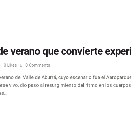
 de verano que convierte exper
0
Likes
0
Comments
 verano del Valle de Aburrá, cuyo escenario fue el Aeroparqu
e vivo, dio paso al resurgimiento del ritmo en los cuerpos 
 es…