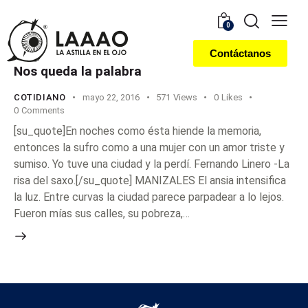
0
Contáctanos
Nos queda la palabra
COTIDIANO
mayo 22, 2016
571
Views
0
Likes
0
Comments
[su_quote]En noches como ésta hiende la memoria,
entonces la sufro como a una mujer con un amor triste y
sumiso. Yo tuve una ciudad y la perdí. Fernando Linero -La
risa del saxo.[/su_quote] MANIZALES El ansia intensifica
la luz. Entre curvas la ciudad parece parpadear a lo lejos.
Fueron mías sus calles, su pobreza,…