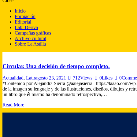
Close
Inicio
Formación
Editorial
Lab. Deriva
Campañas gráficas
Archivo cultural
Sobre La Astilla
Circular. Una decisión de tiempo completo.
Actualidad
,
Latir
agosto 23, 2021
712
Views
0
Likes
0
Comme
*Contenido por Alejandra Sierra @aalejasierra https://laaao.com/
de la imagen su lenguaje y de las ilustraciones, diseños, dibujos y re
un libro que él mismo ha denominado retrospectiva,…
Read More