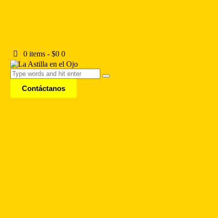
0 items
-
$0
0
Contáctanos