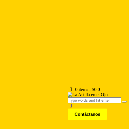
0 items
-
$0
0
Contáctanos