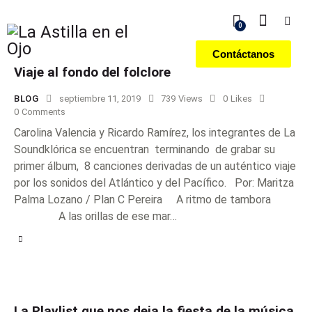
0
Contáctanos
Viaje al fondo del folclore
BLOG
septiembre 11, 2019
739
Views
0
Likes
0
Comments
Carolina Valencia y Ricardo Ramírez, los integrantes de La
Soundklórica se encuentran terminando de grabar su
primer álbum, 8 canciones derivadas de un auténtico viaje
por los sonidos del Atlántico y del Pacífico. Por: Maritza
Palma Lozano / Plan C Pereira A ritmo de tambora
A las orillas de ese mar…
La Playlist que nos deja la fiesta de la música