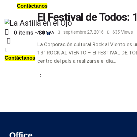
Contáctanos
El Festival de Todos: 
0 items
-
$0
septiembre 27, 2016
635
Views
AGENDA
0
La Corporación cultural Rock al Viento es u
13° ROCK AL VIENTO – El FESTIVAL DE TODOS,
Contáctanos
centro del país a realizarse el día…
Office