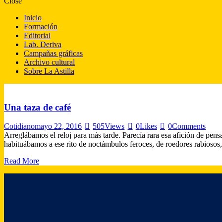
Close
Inicio
Formación
Editorial
Lab. Deriva
Campañas gráficas
Archivo cultural
Sobre La Astilla
Una taza de café
Cotidiano
mayo 22, 2016
505
Views
0
Likes
0
Comments
Arreglábamos el reloj para más tarde. Parecía rara esa afición de pensa
habituábamos a ese rito de noctámbulos feroces, de roedores rabioso
Read More