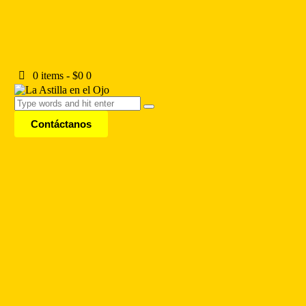
0 items
-
$0
0
Contáctanos