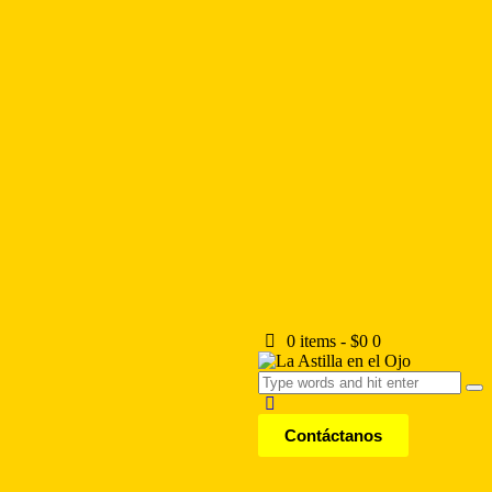
0 items
-
$0
0
Contáctanos