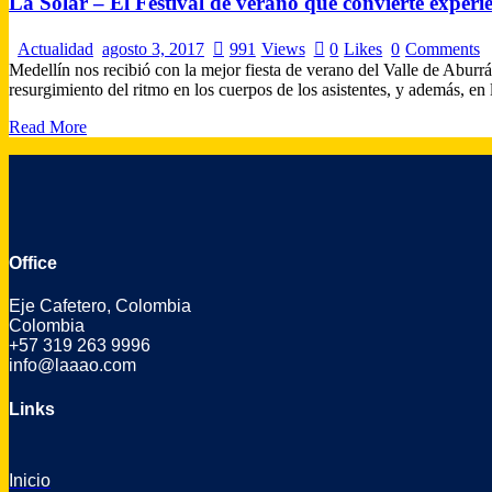
La Solar – El Festival de verano que convierte experie
Actualidad
agosto 3, 2017
991
Views
0
Likes
0
Comments
Medellín nos recibió con la mejor fiesta de verano del Valle de Aburrá
resurgimiento del ritmo en los cuerpos de los asistentes, y además,
Read More
Office
Eje Cafetero, Colombia
Colombia
+57 319 263 9996
info@laaao.com
Links
Inicio