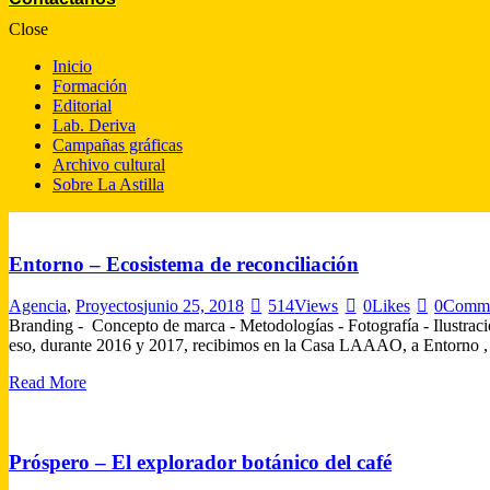
Close
Inicio
Formación
Editorial
Lab. Deriva
Campañas gráficas
Archivo cultural
Sobre La Astilla
Entorno – Ecosistema de reconciliación
Agencia
,
Proyectos
junio 25, 2018
514
Views
0
Likes
0
Comme
Branding - Concepto de marca - Metodologías - Fotografía - Ilustra
eso, durante 2016 y 2017, recibimos en la Casa LAAAO, a Entorno , 
Read More
Próspero – El explorador botánico del café