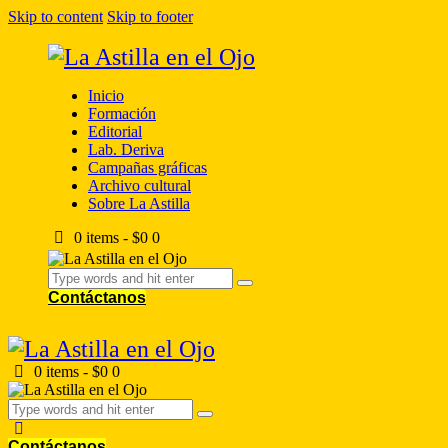
Skip to content
Skip to footer
Inicio
Formación
Editorial
Lab. Deriva
Campañas gráficas
Archivo cultural
Sobre La Astilla
0 items
-
$0
0
Contáctanos
0 items
-
$0
0
Contáctanos