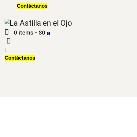
Contáctanos
0 items
-
$0
0
Contáctanos