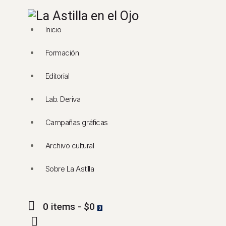
Inicio
Formación
Editorial
Lab. Deriva
Campañas gráficas
Archivo cultural
Sobre La Astilla
0 items
-
$0
0