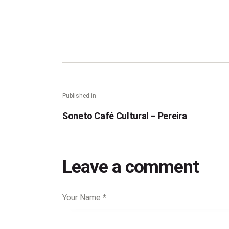
Navegación de 
Published in
Previous post:
Soneto Café Cultural – Pereira
Leave a comment