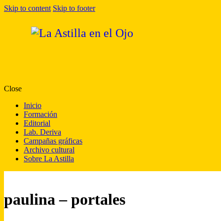
Skip to content
Skip to footer
Close
Inicio
Formación
Editorial
Lab. Deriva
Campañas gráficas
Archivo cultural
Sobre La Astilla
paulina – portales