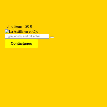
0 items
-
$0
0
Contáctanos