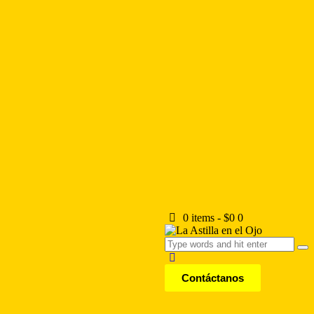
0 items
-
$0
0
Contáctanos