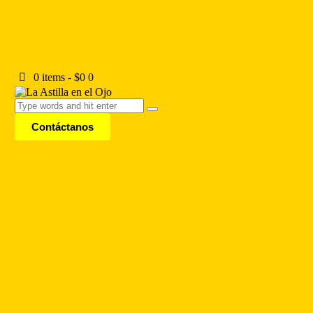
0 items
-
$0
0
Contáctanos