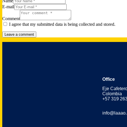
Name
E-mail
Comment
I agree that my submitted data is being collected and stored.
Office
Eje Cafeter
Colombia
+57 319 26
info@laaao