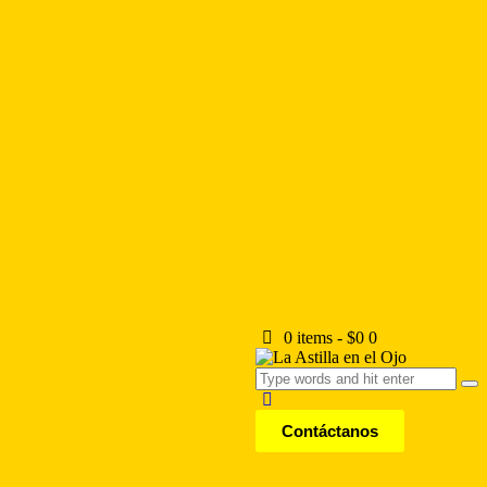
0 items
-
$0
0
Contáctanos