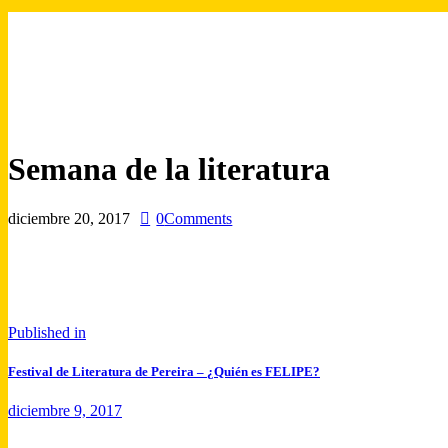
Semana de la literatura
diciembre 20, 2017
0
Comments
Navegación
Previous
Published in
post:
de
Festival de Literatura de Pereira – ¿Quién es FELIPE?
entradas
diciembre 9, 2017