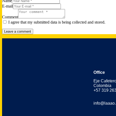
Name
E-mail
Comment
I agree that my submitted data is being collected and stored.
Office
Eje Cafeter
Colombia
+57 319 26
info@laaao