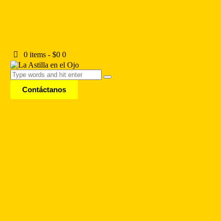
0 items
-
$0
0
Contáctanos