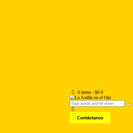
0 items
-
$0
0
Contáctanos