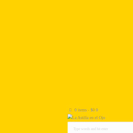
0 items
-
$0
0