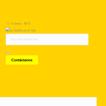
0 items
-
$0
0
Contáctanos