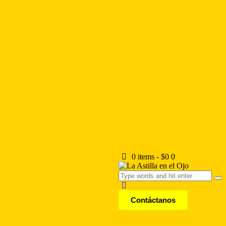
0 items
-
$0
0
Contáctanos