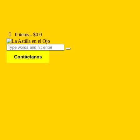
0 items
-
$0
0
Contáctanos